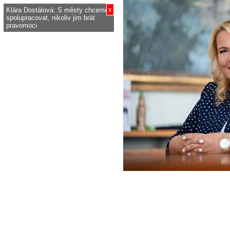
x
Klára Dostálová: S městy chceme
spolupracovat, nikoliv jim brát
pravomoci