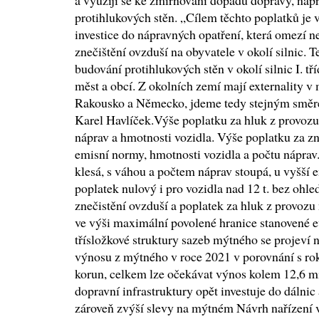
a využijí se ke zmírňování dopadů dopravy, nap
protihlukových stěn. „Cílem těchto poplatků je 
investice do nápravných opatření, která omezí n
znečištění ovzduší na obyvatele v okolí silnic. 
budování protihlukových stěn v okolí silnic I. tří
měst a obcí. Z okolních zemí mají externality 
Rakousko a Německo, jdeme tedy stejným směre
Karel Havlíček.Výše poplatku za hluk z provozu
náprav a hmotnosti vozidla. Výše poplatku za zn
emisní normy, hmotnosti vozidla a počtu náprav
klesá, s váhou a počtem náprav stoupá, u vyšší
poplatek nulový i pro vozidla nad 12 t. bez ohle
znečistění ovzduší a poplatek za hluk z provozu
ve výši maximální povolené hranice stanovené 
třísložkové struktury sazeb mýtného se projev
výnosu z mýtného v roce 2021 v porovnání s ro
korun, celkem lze očekávat výnos kolem 12,6 mil
dopravní infrastruktury opět investuje do dálnic a
zároveň zvýší slevy na mýtném Návrh nařízení 