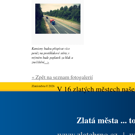
Kamiony budou přispívat více
peněz na protihlukové stěny,v
mýtném bude poplatek za hluk a
znečištění
...>
« Zpět na seznam fotogalerií
Zlatá města © 2026
V 16 zlatých městech našeh
Zlatá města ... t
www.zlatebrno.cz
|
w