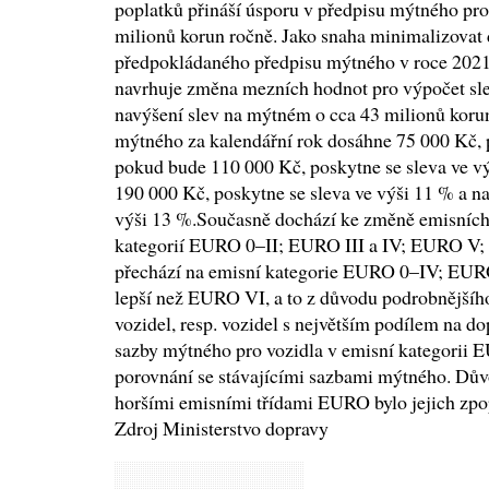
poplatků přináší úsporu v předpisu mýtného pro
milionů korun ročně. Jako snaha minimalizovat
předpokládaného předpisu mýtného v roce 2021 n
navrhuje změna mezních hodnot pro výpočet sle
navýšení slev na mýtném o cca 43 milionů koru
mýtného za kalendářní rok dosáhne 75 000 Kč, p
pokud bude 110 000 Kč, poskytne se sleva ve vý
190 000 Kč, poskytne se sleva ve výši 11 % a n
výši 13 %.Současně dochází ke změně emisních 
kategorií EURO 0–II; EURO III a IV; EURO V;
přechází na emisní kategorie EURO 0–IV; EU
lepší než EURO VI, a to z důvodu podrobnějšího
vozidel, resp. vozidel s největším podílem na d
sazby mýtného pro vozidla v emisní kategorii 
porovnání se stávajícími sazbami mýtného. Důvo
horšími emisními třídami EURO bylo jejich zpop
Zdroj Ministerstvo dopravy