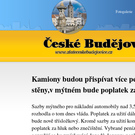
Fotogalerie
České Budějovice
www.zlateceskebudejovice.cz
Kamiony budou přispívat více p
stěny,v mýtném bude poplatek za
Sazby mýtného pro nákladní automobily nad 3,5 
rozhodla o tom dnes vláda. Poplatek za užití dáln
bude nově třísložkový. Kromě sazby za užití k
poplatek za hluk nebo znečištění. Vybrané peníz