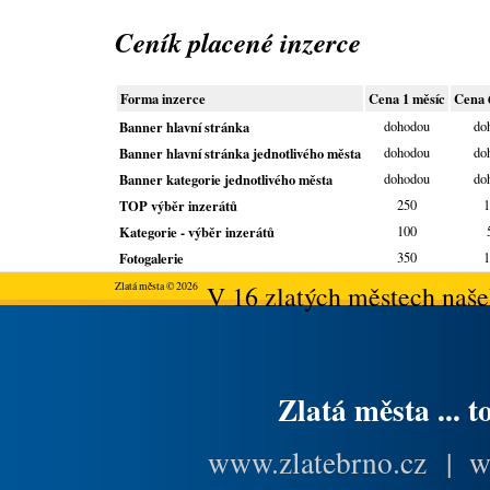
Ceník placené inzerce
Forma inzerce
Cena 1 měsíc
Cena 
Banner hlavní stránka
dohodou
do
Banner hlavní stránka jednotlivého města
dohodou
do
Banner kategorie jednotlivého města
dohodou
do
TOP výběr inzerátů
250
1
Kategorie - výběr inzerátů
100
Fotogalerie
350
1
Zlatá města © 2026
V 16 zlatých městech našeh
Zlatá města ... t
www.zlatebrno.cz
|
w