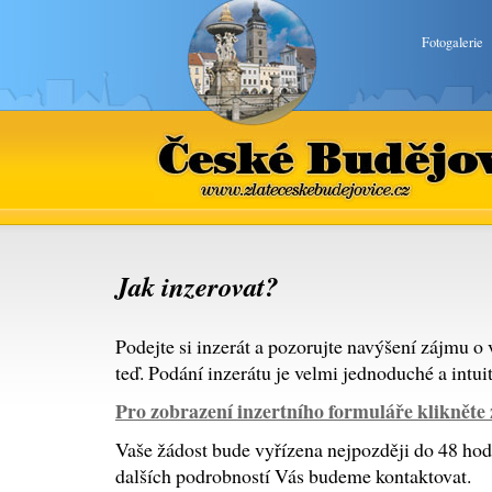
Fotogalerie
České Budějovice
www.zlateceskebudejovice.cz
Jak inzerovat?
Podejte si inzerát a pozorujte navýšení zájmu o 
teď. Podání inzerátu je velmi jednoduché a intuit
Pro zobrazení inzertního formuláře klikněte 
Vaše žádost bude vyřízena nejpozději do 48 hodi
dalších podrobností Vás budeme kontaktovat.