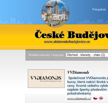
Fotogalerie
České Budějovice
www.zlateceskebudejovice.cz
Prohlížet inzeráty v kategorii:
VVDiamonds
Společnost VVDiamonds j
burzy, která nabízí širok
ceny. Kromě velkého výběr
najdete šperky především
polodrahokamy.
www.vvdiamonds.cz/