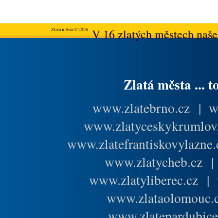
Zlatá města © 2026
V 16 zlatých městech našeh
Zlatá města ... t
www.zlatebrno.cz
|
w
www.zlatyceskykrumlov
www.zlatefrantiskovylazne.
www.zlatycheb.cz
www.zlatyliberec.cz
|
www.zlataolomouc.
www.zlatepardubice