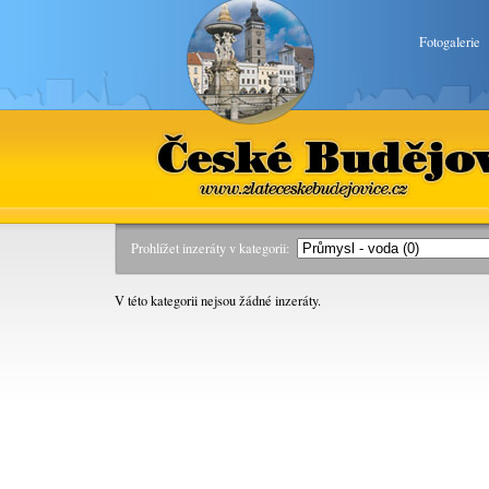
Fotogalerie
České Budějovice
www.zlateceskebudejovice.cz
Prohlížet inzeráty v kategorii:
V této kategorii nejsou žádné inzeráty.