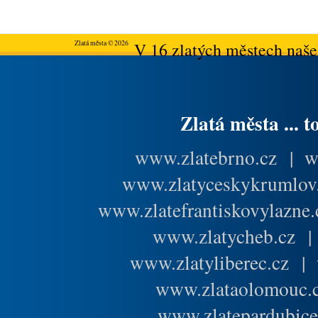
Zlatá města © 2026
V 16 zlatých městech našeh
Zlatá města ... t
www.zlatebrno.cz
|
w
www.zlatyceskykrumlov
www.zlatefrantiskovylazne.
www.zlatycheb.cz
www.zlatyliberec.cz
|
www.zlataolomouc.
www.zlatepardubice