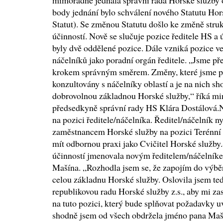
mimořádně jednala správní rada Horské služby o
body jednání bylo schválení nového Statutu Hors
Statut). Se změnou Statutu došlo ke změně stru
účinností. Nově se slučuje pozice ředitele HS a
byly dvě oddělené pozice. Dále vzniká pozice 
náčelníků jako poradní orgán ředitele. „Jsme př
krokem správným směrem. Změny, které jsme pro
konzultovány s náčelníky oblastí a je na nich sh
dobrovolnou základnou Horské služby,“ říká min
předsedkyně správní rady HS Klára Dostálová.N
na pozici ředitele/náčelníka. Ředitel/náčelník n
zaměstnancem Horské služby na pozici Terénní 
mít odbornou praxi jako Cvičitel Horské služby
účinností jmenovala novým ředitelem/náčelník
Mašína. „Rozhodla jsem se, že zapojím do výběr
celou základnu Horské služby. Oslovila jsem ted
republikovou radu Horské služby z.s., aby mi z
na tuto pozici, který bude splňovat požadavky u
shodně jsem od všech obdržela jméno pana Mašín