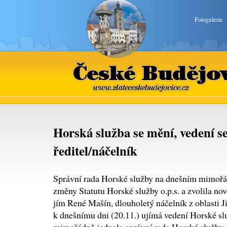
Fotogalerie
České Budějovice
www.zlateceskebudejovice.cz
Horská služba se mění, vedení s
ředitel/náčelník
Správní rada Horské služby na dnešním mimořá
změny Statutu Horské služby o.p.s. a zvolila nov
jím René Mašín, dlouholetý náčelník z oblasti Ji
k dnešnímu dni (20.11.) ujímá vedení Horské sl