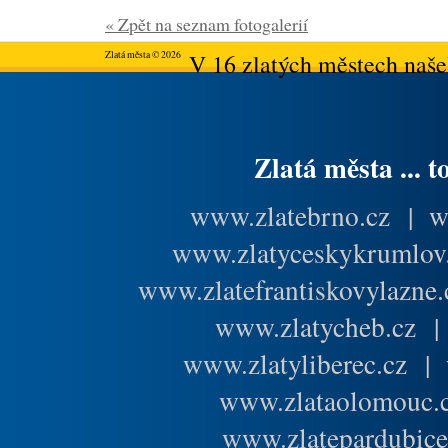
« Zpět na seznam fotogalerií
Zlatá města © 2026
V 16 zlatých městech našeh
Zlatá města ... t
www.zlatebrno.cz
|
w
www.zlatyceskykrumlov
www.zlatefrantiskovylazne.
www.zlatycheb.cz
www.zlatyliberec.cz
|
www.zlataolomouc.
www.zlatepardubice