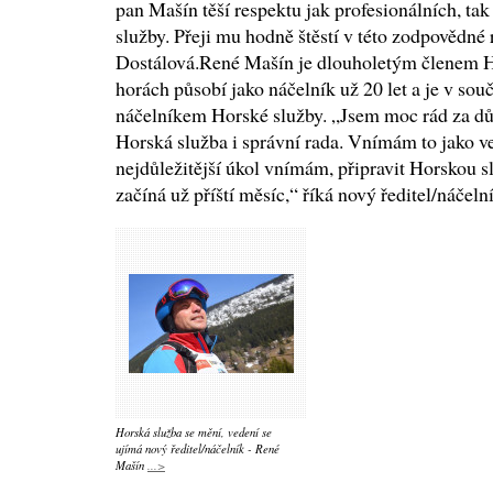
pan Mašín těší respektu jak profesionálních, ta
služby. Přeji mu hodně štěstí v této zodpovědné 
Dostálová.René Mašín je dlouholetým členem Ho
horách působí jako náčelník už 20 let a je v so
náčelníkem Horské služby. „Jsem moc rád za dův
Horská služba i správní rada. Vnímám to jako v
nejdůležitější úkol vnímám, připravit Horskou s
začíná už příští měsíc,“ říká nový ředitel/náč
Horská služba se mění, vedení se
ujímá nový ředitel/náčelník - René
Mašín
...>