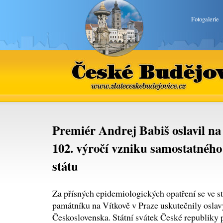
Fotogalerie
České Budějovice
www.zlateceskebudejovice.cz
Premiér Andrej Babiš oslavil n
102. výročí vzniku samostatného
státu
Za přísných epidemiologických opatření se ve s
památníku na Vítkově v Praze uskutečnily oslav
Československa. Státní svátek České republiky p