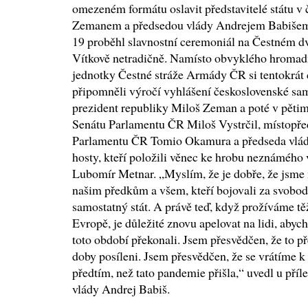
omezeném formátu oslavit představitelé státu v
Zemanem a předsedou vlády Andrejem Babišem.
19 proběhl slavnostní ceremoniál na Čestném 
Vítkově netradičně. Namísto obvyklého hromad
jednotky Čestné stráže Armády ČR si tentokrát č
připomněli výročí vyhlášení československé samo
prezident republiky Miloš Zeman a poté v pěti
Senátu Parlamentu ČR Miloš Vystrčil, místopř
Parlamentu ČR Tomio Okamura a předseda vlád
hosty, kteří položili věnec ke hrobu neznámého v
Lubomír Metnar. „Myslím, že je dobře, že jsme
našim předkům a všem, kteří bojovali za svobodu,
samostatný stát. A právě teď, když prožíváme tě
Evropě, je důležité znovu apelovat na lidi, ab
toto období překonali. Jsem přesvědčen, že to p
doby posíleni. Jsem přesvědčen, že se vrátíme 
předtím, než tato pandemie přišla,“ uvedl u příle
vlády Andrej Babiš.