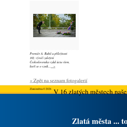
Premiér A. Babiš u příležitosti
102. výročí založení
Československa vzdal úctu všem,
kteří se o vznik...
...>
« Zpět na seznam fotogalerií
Zlatá města © 2026
V 16 zlatých městech našeh
Zlatá města ... t