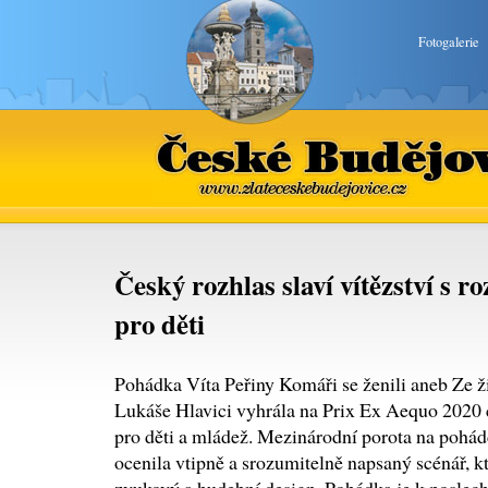
Fotogalerie
České Budějovice
www.zlateceskebudejovice.cz
Český rozhlas slaví vítězství s 
pro děti
Pohádka Víta Peřiny Komáři se ženili aneb Ze ž
Lukáše Hlavici vyhrála na Prix Ex Aequo 2020 c
pro děti a mládež. Mezinárodní porota na pohá
ocenila vtipně a srozumitelně napsaný scénář, kt