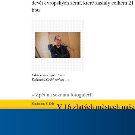
devět evropských zemí, které zaslaly celkem 21 
bbu
Lukáš Hlavica|foto:Tomáš
Vodňanský,Český rozhlas
...>
« Zpět na seznam fotogalerií
Zlatá města © 2026
V 16 zlatých městech našeh