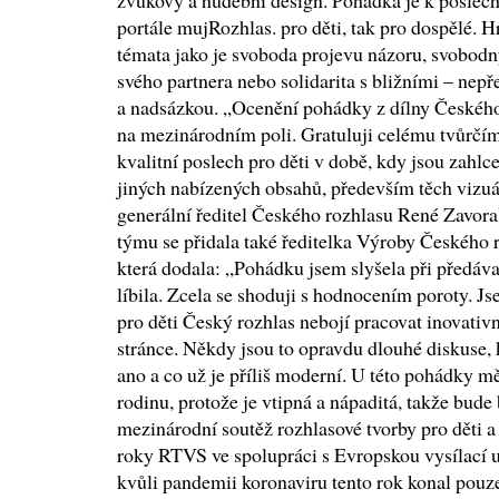
zvukový a hudební design. Pohádka je k poslech
portále mujRozhlas. pro děti, tak pro dospělé. H
témata jako je svoboda projevu názoru, svobodn
svého partnera nebo solidarita s bližními – nepř
a nadsázkou. „Ocenění pohádky z dílny Českéh
na mezinárodním poli. Gratuluji celému tvůrčí
kvalitní poslech pro děti v době, kdy jsou zah
jiných nabízených obsahů, především těch vizuál
generální ředitel Českého rozhlasu René Zavora
týmu se přidala také ředitelka Výroby Českého
která dodala: „Pohádku jsem slyšela při předáv
líbila. Zcela se shoduji s hodnocením poroty. Jse
pro děti Český rozhlas nebojí pracovat inovativ
stránce. Někdy jsou to opravdu dlouhé diskuse, 
ano a co už je příliš moderní. U této pohádky mě
rodinu, protože je vtipná a nápaditá, takže bude 
mezinárodní soutěž rozhlasové tvorby pro děti 
roky RTVS ve spolupráci s Evropskou vysílací un
kvůli pandemii koronaviru tento rok konal pouze