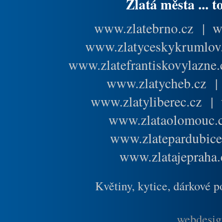
Zlatá města ... t
www.zlatebrno.cz
|
w
www.zlatyceskykrumlov
www.zlatefrantiskovylazne.
www.zlatycheb.cz
www.zlatyliberec.cz
|
www.zlataolomouc.
www.zlatepardubice
www.zlatajepraha.
Květiny, kytice, dárkové 
webdesig