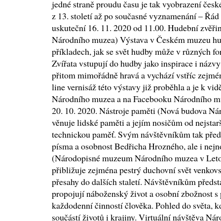
jedné straně proudu času je tak vyobrazení česk
z 13. století až po současné vyznamenání – Řád 
uskuteční 16. 11. 2020 od 11.00. Hudební zvě
Národního muzea) Výstava v Českém muzeu hu
příkladech, jak se svět hudby může v různých fo
Zvířata vstupují do hudby jako inspirace i názv
přitom mimořádně hravá a vychází vstříc zejmé
line vernisáž této výstavy již proběhla a je k v
Národního muzea a na Facebooku Národního muz
20. 10. 2020. Nástroje paměti (Nová budova Ná
věnuje lidské paměti a jejím nosičům od nejsta
technickou paměť. Svým návštěvníkům tak předst
písma a osobnost Bedřicha Hrozného, ale i nejno
(Národopisné muzeum Národního muzea v Leto
přibližuje zejména pestrý duchovní svět venkovsk
přesahy do dalších staletí. Návštěvníkům předsta
propojují náboženský život a osobní zbožnost s
každodenní činností člověka. Pohled do světa, k
součástí životů i krajiny. Virtuální návštěva 