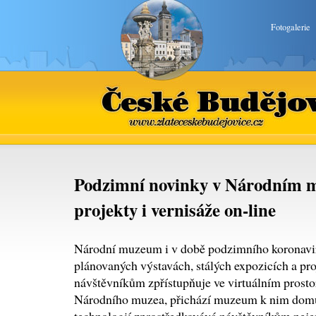
Fotogalerie
České Budějovice
www.zlateceskebudejovice.cz
Podzimní novinky v Národním m
projekty i vernisáže on-line
Národní muzeum i v době podzimního koronavir
plánovaných výstavách, stálých expozicích a pro
návštěvníkům zpřístupňuje ve virtuálním prost
Národního muzea, přichází muzeum k nim dom