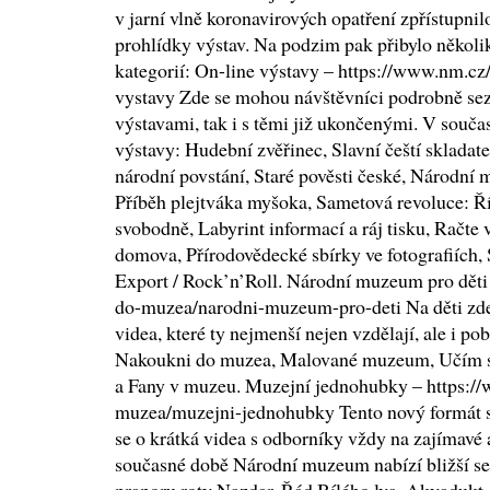
v jarní vlně koronavirových opatření zpřístupnil
prohlídky výstav. Na podzim pak přibylo několi
kategorií: On-line výstavy – https://www.nm.cz
vystavy Zde se mohou návštěvníci podrobně sez
výstavami, tak i s těmi již ukončenými. V součas
výstavy: Hudební zvěřinec, Slavní čeští skladatel
národní povstání, Staré pověsti české, Národní
Příběh plejtváka myšoka, Sametová revoluce: Ří
svobodně, Labyrint informací a ráj tisku, Račte 
domova, Přírodovědecké sbírky ve fotografiích, 
Export / Rock’n’Roll. Národní muzeum pro děti
do-muzea/narodni-muzeum-pro-deti Na děti zde č
videa, které ty nejmenší nejen vzdělají, ale i p
Nakoukni do muzea, Malované muzeum, Učím s
a Fany v muzeu. Muzejní jednohubky – https:/
muzea/muzejni-jednohubky Tento nový formát se
se o krátká videa s odborníky vždy na zajímavé 
současné době Národní muzeum nabízí bližší se