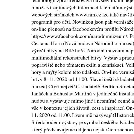
technologií zprostředkovává návštěvníkům nejen 
množství zajímavých informací k tématům výst
webových stránkách www.nm.cz lze také navštív
programů pro děti. Novinkou jsou pak vernisáže
on-line přenosů na facebookovém profilu Náro
https://www.facebook.com/narodnimuzeum/. Pod
Cesta na Horu (Nová budova Národního muzea) 
výročí bitvy na Bílé hoře. Národní muzeum nap
multimediální rekonstrukci bitvy. Výstava pracu
popraviště nebo tématem exilu a konfiskací. Ve
hory a mýty kolem této události. On-line vernis
bitvy 8. 11. 2020 od 11.00. Slavní čeští sklada
muzea) Čtyři největší skladatelé Bedřich Smet
Janáček a Bohuslav Martinů v jedinečné instala
hudbu a vystavuje mimo jiné i nesmírně cenné au
vše v kontextu jejich životů, cest a inspirací. On
11. 2020 od 11.00. Lvem mě nazývají (Histori
Středobodem výstavy je symbol českého lva. Jedn
který představujeme od jeho nejstarších zacho