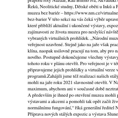
praporu roty Nazdar, Řád Bílého lva, Akvadukt 
Řeků, Neolitické studny, Dětské oběti u Inků a 
muzea bez bariér – https://www.nm.cz/virtual
bez-barier V této sekci na vás čeká výběr uprav
které přiblíží aktuální i ukončené výstavy, expoz
zajímavosti ze života muzea pro neslyšící návšt
vybraných virtuálních prohlídek. „Národní muz
veřejnost uzavřené. Stejně jako na jaře však pra
klína, naopak usilovně pracují na tom, aby pro 
nového. Postupně dokončujeme všechny výstavy
tohoto roku v plánu otevřít. Pro veřejnost je v t
připravujeme jejich prohlídky a virtuální verze
programů.Zahájili jsme též realizaci našich stá
mohli na jaře roku 2021 slavnostně otevřít. V 
maximum, abychom ani v současné době neztratil
A především je ihned po otevření muzea mohli 
výstavami a akcemi a pomohli tak opět začít život
normálnímu fungování,“ říká generální ředitel
Příprava nových stálých expozic a výstava Slun