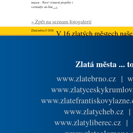
muzeu - Nové výstavní projekty i
vernisáže on-line
...>
« Zpět na seznam fotogalerií
Zlatá města © 2026
V 16 zlatých městech našeh
Zlatá města ... t
www.zlatebrno.cz
|
w
www.zlatyceskykrumlov
www.zlatefrantiskovylazne.
www.zlatycheb.cz
www.zlatyliberec.cz
|