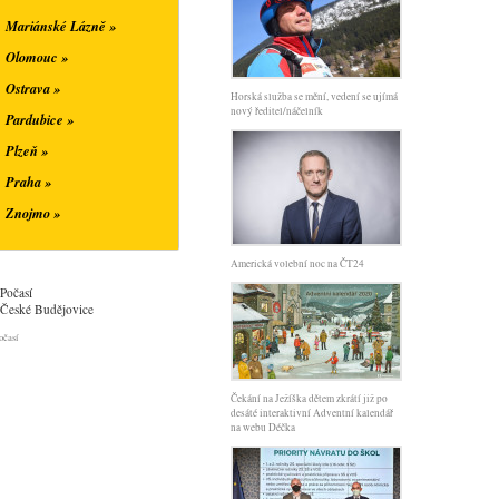
Mariánské Lázně »
Olomouc »
Ostrava »
Horská služba se mění, vedení se ujímá
nový ředitel/náčelník
Pardubice »
Plzeň »
Praha »
Znojmo »
Americká volební noc na ČT24
Počasí
České Budějovice
očasí
Čekání na Ježíška dětem zkrátí již po
desáté interaktivní Adventní kalendář
na webu Déčka