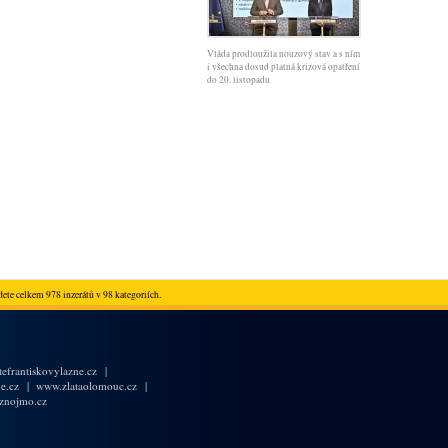
Vláda prodloužila nouzový stav a s ním
i všechna dosud platná krizová opatření
do 20. listopadu
ete celkem 978 inzerátů v 98 kategoriích.
efrantiskovylazne.cz
|
e.cz
|
www.zlataolomouc.cz
|
znojmo.cz