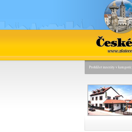
Č
www.z
Prohlížet inzeráty v kategori