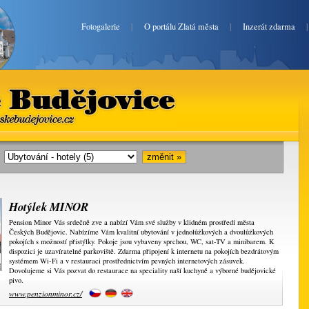
Fotogalerie
|
O portálu Zlatá města
|
Inzerát zdarma
eské Budějovice
lateceskebudejovice.cz
i:
Hotýlek MINOR
Pension Minor Vás srdečně zve a nabízí Vám své služby v klidném prostředí města
Českých Budějovic. Nabízíme Vám kvalitní ubytování v jednolůžkových a dvoulůžkových
pokojích s možností přistýlky. Pokoje jsou vybaveny sprchou, WC, sat-TV a minibarem. K
dispozici je uzavíratelné parkoviště. Zdarma připojení k internetu na pokojích bezdrátovým
systémem Wi-Fi a v restauraci prostřednictvím pevných internetových zásuvek.
Dovolujeme si Vás pozvat do restaurace na speciality naší kuchyně a výborné budějovické
pivo.
www.penzionminor.cz/