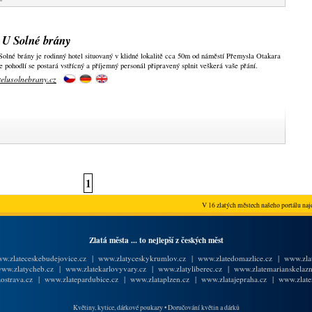
 U Solné brány
olné brány je rodinný hotel situovaný v klidné lokalitě cca 50m od náměstí Přemysla Otakara
e pohodlí se postará vstřícný a příjemný personál připravený splnit veškerá vaše přání.
elusolnebrany.cz
1
V 16 zlatých městech našeho portálu najd
Zlatá města ... to nejlepší z českých měst
w.zlateceskebudejovice.cz
|
www.zlatyceskykrumlov.cz
|
www.zlatedomazlice.cz
|
www.zlat
ww.zlatycheb.cz
|
www.zlatekarlovyvary.cz
|
www.zlatyliberec.cz
|
www.zlatemarianskelazn
ostrava.cz
|
www.zlatepardubice.cz
|
www.zlataplzen.cz
|
www.zlatajepraha.cz
|
www.zlate
Květiny, kytice, dárkové poukazy
•
Doručování květin a dárků