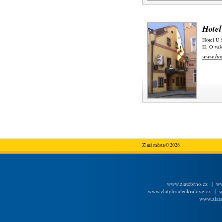
Hotel
Hotel U S
II. O vaš
www.hot
Zlatá města © 2026
www.zlatebrno.cz
|
ww
www.zlatyhradeckralove.cz
|
w
www.zlata