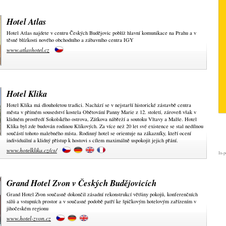
Hotel Atlas
Hotel Atlas najdete v centru Českých Budějovic poblíž hlavní komunikace na Prahu a v
těsné blízkosti nového obchodního a zábavního centra IGY
www.atlashotel.cz
Hotel Klika
Hotel Klika má dlouholetou tradici. Nachází se v nejstarší historické zástavbě centra
města v přímém sousedství kostela Obětování Panny Marie z 12. století, zároveň však v
klidném prostředí Sokolského ostrova, Zátkova nábřeží a soutoku Vltavy a Malše. Hotel
Klika byl zde budován rodinou Klikových. Za více než 20 let své existence se stal nedílnou
součástí tohoto malebného místa. Rodinný hotel se orientuje na zákazníky, kteří ocení
individuální a klidný přístup k hostovi s cílem maximálně uspokojit jejich přání.
www.hotelklika.cz/cs/
In-p
Grand Hotel Zvon v Českých Budějovicích
Grand Hotel Zvon současně dokončil zásadní rekonstrukcí většiny pokojů, konferenčních
sálů a vstupních prostor a v současné podobě patří ke špičkovým hotelovým zařízením v
jihočeském regionu
www.hotel-zvon.cz