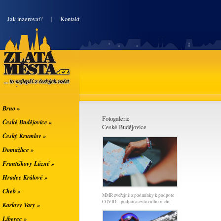
|
Jak inzerovat?
|
Kontakt
Zlatá města
... to nejlepší z
českých měst
Brno »
Fotogalerie
České Budějovice »
České Budějovice
Český Krumlov »
Domažlice »
Františkovy Lázně »
Hradec Králové »
Cheb »
MMR zveřejnilo podmínky k podpoře
COVID – podpora cestovního ruchu
Karlovy Vary »
Liberec »